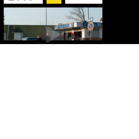
Die Schimmelreiter
IMPRESSUM
DATENSCHUTZ
© MICHAEL TÖTTER |
ENFANTS TERRIBLES