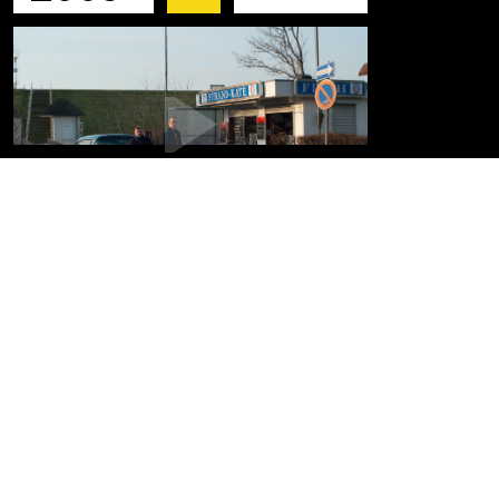
Die Schimmelreiter
IMPRESSUM
DATENSCHUTZ
© MICHAEL TÖTTER |
ENFANTS TERRIBLES